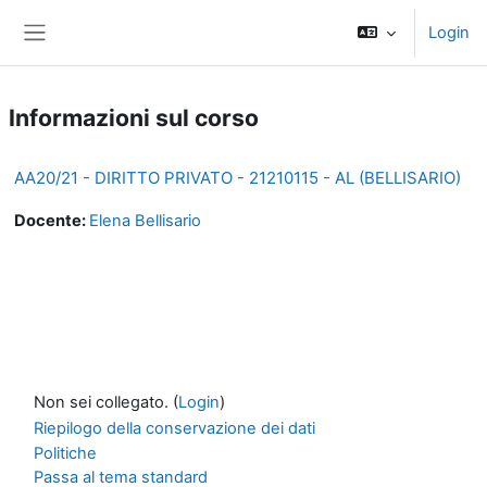
Vai al contenuto principale
Login
Pannello laterale
Informazioni sul corso
AA20/21 - DIRITTO PRIVATO - 21210115 - AL (BELLISARIO)
Docente:
Elena Bellisario
Non sei collegato. (
Login
)
Riepilogo della conservazione dei dati
Politiche
Passa al tema standard